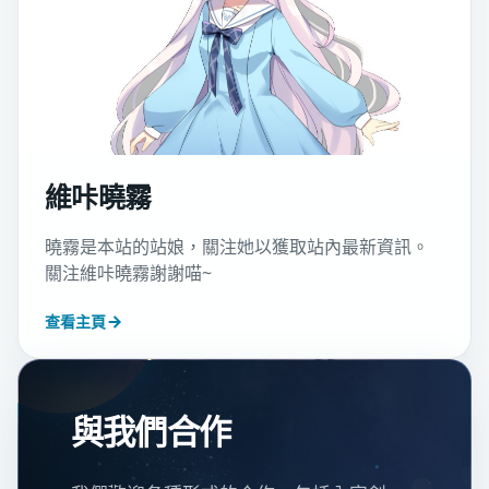
維咔曉霧
曉霧是本站的站娘，關注她以獲取站內最新資訊。
關注維咔曉霧謝謝喵~
查看主頁
與我們合作