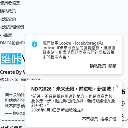
使用者協定
隱私政策
社區公約
社區管理條例
小黑屋
DMCA投訴/Report
我們使用Cookie、localStorage和
indexedDB來改善您的瀏覽體驗，繼續瀏
覽本站，即表明您已同意我們的隱私政策
中的相關內容。
隱私政策
關閉
Create By VikACG Pte. Ltd.
Click to learn more.
NDP2026：未来无限，前进吧，新加坡！
国王会缅怀英雄，因为英雄的形象与声望可以用来巩固他的统治，
“前进，不只是抵达更远的地方，也是愿意为彼
但他绝不会希望这位英雄回来，一旦英雄回来了，那些形象与声望
此多走一步。越过昨日的边界，新的可能便从此
刻开始。”

就不再是他能控制的东西了
2026年8月9日是新加坡独立6
—— 黎明之剑, 赫蒂·塞西尔
不再提示
檢視詳情