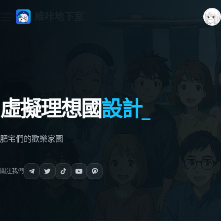
維咔地下室
下載App
虛擬理想國
設計者
肥宅們的歡樂家園
關注我們