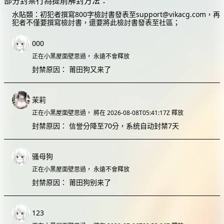
部分封禁行為提前解封方法：
水貼類：初犯者撰寫800字檢討書發表至
support@vikacg.com
，再
犯者不僅要撰寫檢討書，還要將此檢討書發表至社區；
000
正在小黑屋面壁思過，
永遠不會釋放
封禁原因：
莆田狗又来了
茉莉
正在小黑屋面壁思過，
將在 2026-08-08T05:41:17Z 釋放
封禁原因：
信誉分降至70分，系统自动封禁7天
骚母狗
正在小黑屋面壁思過，
永遠不會釋放
封禁原因：
莆田狗别来了
123