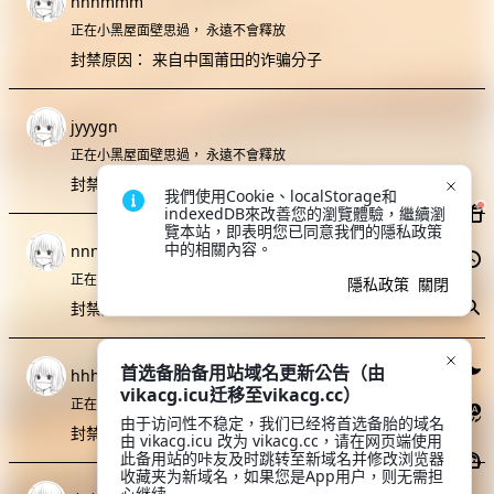
nnnmmm
正在小黑屋面壁思過，
永遠不會釋放
封禁原因：
来自中国莆田的诈骗分子
jyyygn
正在小黑屋面壁思過，
永遠不會釋放
封禁原因：
来自中国莆田的诈骗分子
我們使用Cookie、localStorage和
indexedDB來改善您的瀏覽體驗，繼續瀏
覽本站，即表明您已同意我們的隱私政策
中的相關內容。
nnnmmm
正在小黑屋面壁思過，
永遠不會釋放
隱私政策
關閉
封禁原因：
来自中国莆田的诈骗分子
首选备胎备用站域名更新公告（由
hhhuu
vikacg.icu迁移至vikacg.cc）
正在小黑屋面壁思過，
永遠不會釋放
由于访问性不稳定，我们已经将首选备胎的域名
封禁原因：
已封禁来自中国莆田的诈骗分子
由 vikacg.icu 改为 vikacg.cc，请在网页端使用
此备用站的咔友及时跳转至新域名并修改浏览器
收藏夹为新域名，如果您是App用户，则无需担
心继续