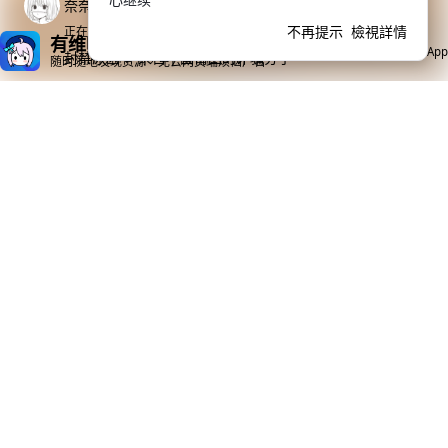
奈奈
不再提示
檢視詳情
正在小黑屋面壁思過，
永遠不會釋放
有维咔App就够了
下載App
封禁原因：
来自中国莆田的诈骗分子
随时随地发现资源，免去网页端烦恼广告
ffghhc
正在小黑屋面壁思過，
永遠不會釋放
封禁原因：
来自中国莆田的诈骗分子
vrvtbr
正在小黑屋面壁思過，
永遠不會釋放
封禁原因：
来自中国莆田的诈骗分子
nnzi
正在小黑屋面壁思過，
永遠不會釋放
封禁原因：
发布广告