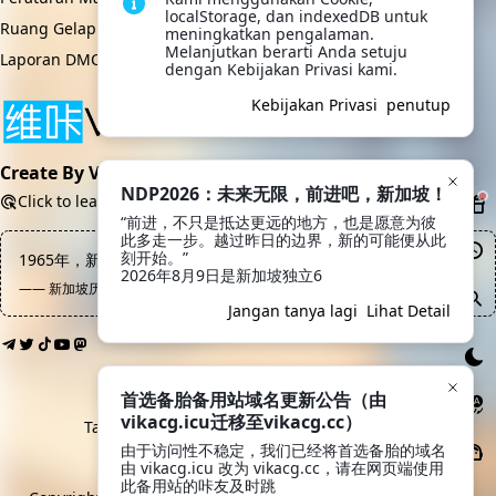
localStorage, dan indexedDB untuk 
Ruang Gelap
meningkatkan pengalaman. 
Melanjutkan berarti Anda setuju 
Laporan DMCA
dengan Kebijakan Privasi kami.
Kebijakan Privasi
penutup
Create By VikACG Pte. Ltd.
NDP2026：未来无限，前进吧，新加坡！
Click to learn more.
“前进，不只是抵达更远的地方，也是愿意为彼
此多走一步。越过昨日的边界，新的可能便从此
刻开始。”

1965年，新加坡被迫脱离马来西亚
2026年8月9日是新加坡独立6
—— 新加坡历史, 佚名
Jangan tanya lagi
Lihat Detail
首选备胎备用站域名更新公告（由
vikacg.icu迁移至vikacg.cc）
Tautan Teman:
LaoMao
·
希月学园
·
鲲Galgame
由于访问性不稳定，我们已经将首选备胎的域名
由 vikacg.icu 改为 vikacg.cc，请在网页端使用
Moe ICP 20213769
此备用站的咔友及时跳