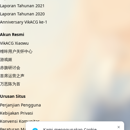
Laporan Tahunan 2021
Laporan Tahunan 2020
Anniversary VikACG ke-1
Akun Resmi
VikACG Xiaowu
维咔用户关怀中心
游戏姬
赤旗研讨会
首席运营之声
万恶陈为首
Urusan Situs
Perjanjian Pengguna
Kebijakan Privasi
Konvensi Komunitas
Peraturan Manajemen Masyarakat
Kami menggunakan Cookie, 