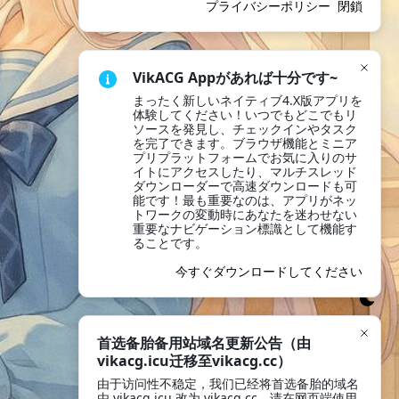
プライバシーポリシー
閉鎖
VikACG Appがあれば十分です~
まったく新しいネイティブ4.X版アプリを
体験してください！いつでもどこでもリ
ソースを発見し、チェックインやタスク
を完了できます。ブラウザ機能とミニア
プリプラットフォームでお気に入りのサ
イトにアクセスしたり、マルチスレッド
ダウンローダーで高速ダウンロードも可
能です！最も重要なのは、アプリがネッ
トワークの変動時にあなたを迷わせない
重要なナビゲーション標識として機能す
ることです。
今すぐダウンロードしてください
首选备胎备用站域名更新公告（由
vikacg.icu迁移至vikacg.cc）
由于访问性不稳定，我们已经将首选备胎的域名
由 vikacg.icu 改为 vikacg.cc，请在网页端使用