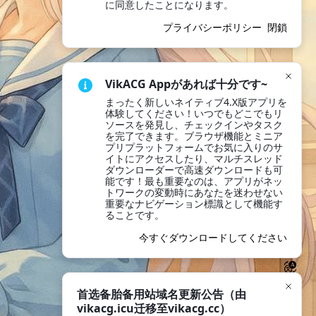
に同意したことになります。
プライバシーポリシー
閉鎖
VikACG Appがあれば十分です~
まったく新しいネイティブ4.X版アプリを
体験してください！いつでもどこでもリ
ソースを発見し、チェックインやタスク
を完了できます。ブラウザ機能とミニア
プリプラットフォームでお気に入りのサ
イトにアクセスしたり、マルチスレッド
ダウンローダーで高速ダウンロードも可
能です！最も重要なのは、アプリがネッ
トワークの変動時にあなたを迷わせない
重要なナビゲーション標識として機能す
ることです。
今すぐダウンロードしてください
首选备胎备用站域名更新公告（由
vikacg.icu迁移至vikacg.cc）