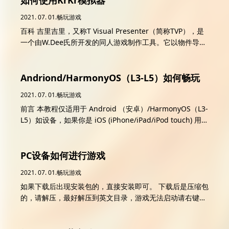
如何使用KrKr模拟器
2021. 07. 01.
畅玩游戏
百科 吉里吉里，又称T Visual Presenter（简称TVP），是
一个由W.Dee氏所开发的同人游戏制作工具。它以物件导向
语言TJS做为底层开发，外包上KAG的Script语法让一般使用
者使用。要使用吉里吉里只需要准备好文本编辑器（如记事
本），就可以直接编写剧本。吉里吉里在处理2D图形上极为
Andriond/HarmonyOS（L3-L5）如何畅玩
强大，支持的图像、音乐格式也是当今同人游戏工具中最多
2021. 07. 01.
畅玩游戏
的。它让用户可以很方便地整合图像、音乐、动画、文字剧
前言 本教程仅适用于 Android （安卓）/HarmonyOS（L3-
本，用户可以专注在游戏本身而不需要花费太多精神在编写
L5）如设备，如果你是 iOS (iPhone/iPad/iPod touch) 用
游戏代码上。 吉里吉里的本体采用GPL许可证，使用者不需
户，这篇教程不适用，可以参照另一篇教程。 本教程已经能
要负担任何费用即可利用吉里吉里来开发游戏，包括免费、
解决绝大多数的问题，若有其他问题请在评论区留言。 不保
共享或是商业游戏，吉里吉里与NScripter并称为两大同人
证本教程适用于所有手机，但大多数 Android 手机都可以
PC设备如何进行游戏
游戏工具。 下载链接 请在本页底部下载 请注意，不同于
正常运行。教程演示所用的设备为 Samsung Galaxy Note
Android , iOS 版本的模拟器 需要付费在 App Store 购买
2021. 07. 01.
畅玩游戏
8，Android 版本为 9.0，在其他测试平台上同样可用。 本
。二者都可以在中国大陆区 App Store 进行购买。 你也可
如果下载后出现安装包的，直接安装即可。 下载后是压缩包
文所使用的软件基本都能在 这个网页 下载得到。 本文面向
以通过其他渠道获得这两款模拟器，但我们始终建议购买正
的，请解压，最好解压到英文目录，游戏无法启动请右键管
的的用户是 纯小白 ，所以如果你有相关经验，大可以跳过
版。 使用教程 安卓版 模拟器目前（也可能是以后）最新的
理员模式运行
本教程中你掌握的环节。 当文件为Apk时 直接安装即可，
版本是 1.3.9， 请务必下载最新版本的模拟器 。 下载并打...
部分游戏可能对系统限制有要求，如出现解析安装包时错