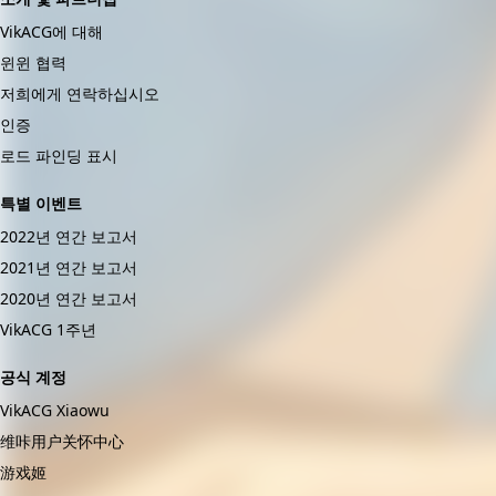
些，所以说秒传看起来不会失效，但是单文件下载量一多同
VikACG에 대해
样容易失效。
윈윈 협력
저희에게 연락하십시오
인증
로드 파인딩 표시
특별 이벤트
2022년 연간 보고서
2021년 연간 보고서
2020년 연간 보고서
VikACG 1주년
공식 계정
VikACG Xiaowu
维咔用户关怀中心
游戏姬