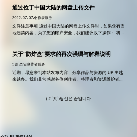
律不许通过，允许在此基础上附加百度网盘等常规网盘链
通过位于中国大陆的网盘上传文件
接，谢谢合作! 维咔主站运营团队 最近站内好多用户给我们
2022. 07. 07.
创作者服务
反馈，作者的百度网盘、飞猫云链接掉了几次就不补了怎么
文件注意事项 通过中国大陆的网盘上传文件时，如果含有当
办。 其实…我们也很为难，如果我们是自由发帖的论坛那不
地违禁内容，为了您的账户安全，我们建议以下操作： 将文
关我们事，关键是我们维咔还要自己审核。 其实up主们也
件打包成为压缩包，以防止被直接抽查 打包的压缩包最好为
很头疼，大家都是出于兴趣发一发，结果没想到那么多事，
分卷文件，防止被在线解压 压缩包最好带上密码，以防止被
每天补链接像条狗一样。我们也一样头疼，有时候下班回去
直接抽查 压缩包文件名称请勿包含违禁词汇，最好不要说明
关于“防炸盘”要求的再次强调与解释说明
想冲一下发现链接炸了… 所以我们会在之后的管理条例中强
是哪种文件的压缩包 请注意，非分卷压缩包更改文件后缀是
烈建议使用防炸盘（例如Onedrive和GoogleDrive）作为备
5월 25일
创作者服务
无用的，文件MD5计算只包含文件内容，会有人在转存文件
用或主要下载方式。 如果百度链接炸了至少有个保底，备用
近期，愿意来到本站发布内容、分享作品与资源的 UP 主越
后通过更改后缀来在线解压。 特别注意事项 百度网盘 秒传
下载的速度慢还可以用迅雷。 那么如何领取创作者Office
来越多。我们非常感谢各位创作者、整理者和资源维护者对
链接同样不可信，为了了解为何不可信，我们需要知道百度
365账号呢 ？ 领取条件 必须满足以下条件： 不被反作弊或
本站内容生态的支持，也希望本站能够在保证阅读体验与资
网盘的具体运作原理。 百度网盘依托于百度的公有云服务百
小黑屋限制的用户 文章板块资源取文章超过2个或站内总文
源可用性的前提下，为大家提供一个更稳定、更长期、更方
度智能云构建，其中百度网盘的文件存储服务为BOS对象存
章超过5个 用户资料符合社区管理条例 特...
(＃°Д°)당신은 끝입니다
便的内容分享环境。 因此，现对本站文件资源分享类文章中
储。 普通文件分享是将文件在BOS的原始路径映射为一个分
的“防炸盘”要求，再次作出强调和解释说明。 一、涉及非全
享链接，而秒传则是直接指向对象存储的文件，百度网盘链
年龄文件资源分享的文章，必须携带有效“防炸盘”链接 凡是
接失效的原因是文件与链接的映射被人为取消掉了，但是百
文章中包含...
度更高权限的工作人员和百度的自动清理程序同样也可以直
接删除在BOS的原始文件，故秒传同样具备失效风险，不过
相对而言具备能够直接删除原始文件的权限的工作人员少一
소개 및 파트너십