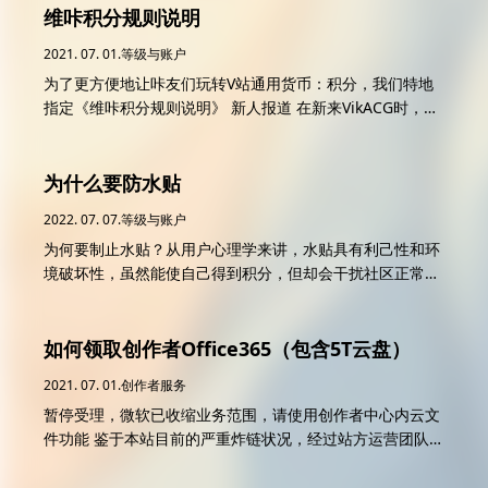
积分） 创建圈子 LV2（2800积分） 创建圈子 LV3（10800
维咔积分规则说明
载页面/我下载速度很慢：请自行使用加速器、代理软件等
积分） 创建圈子 LV4（61800积分） 不受限制
可流畅访问国际网络的工具。如果你是中国移动用户，建议
2021. 07. 01.
等级与账户
LV5（306000积分） 不受限制 LV6（808000积分） 不受限
使用中国联通/中国电信网络再试试。也可以试试用迅雷下
为了更方便地让咔友们玩转V站通用货币：积分，我们特地
制 LV7（1280000积分） 不受限制 积分被消耗后，不会导
载。
指定《维咔积分规则说明》 新人报道 在新来VikACG时，会
致被降级，请放心使用 需要当前积分达到目标水平才能升
有400的初始积分导入您的账户中。 每日在首页对应位置签
级，升级不会计入历史积分
到可以赚取500-2000积分 进阶玩法 进行以下互动时，每一
次会增加相应的积分： 发表文章：1000 发布圈子贴（点
为什么要防水贴
子）：50 关注或被关注：60 内容（文章、点子等）被点
2022. 07. 07.
等级与账户
赞：50 内容（文章、点子等）被评论：10 评论被点赞:10
为何要制止水贴？从用户心理学来讲，水贴具有利己性和环
进行以下互动时，每一次会扣除相应的积分： 暂无 发表文
境破坏性，虽然能使自己得到积分，但却会干扰社区正常秩
章并设置相应支付积分可查看时，您所设置的积分会在每一
序：原本有意义的内容不会被其他人看到，严重影响其他用
次他人支付时到账相应数额 补充说明 维咔不鼓励以刷分为
户的体验。某种意义上，水贴的用户是一种精致利己主义
目的进行水评论等操作，高质量的互动才是真正增长积分的
者，在社区舆论发生较大变动时就会对社区产生极大的危害
如何领取创作者Office365（包含5T云盘）
诀窍 维咔不鼓励在分享资源时，对非优质作品设置支付积分
性，例如某站的粉丝不顾他人感受做数据。 我们对于水贴内
可查看，亦或是设置高昂的积分可查看。免费开源是互联网
2021. 07. 01.
创作者服务
容采用暂时封禁方法，具体时效酌情而定。
最真挚的准则。
暂停受理，微软已收缩业务范围，请使用创作者中心内云文
件功能 鉴于本站目前的严重炸链状况，经过站方运营团队决
定，即日起新帖子里必须要有不易炸链的有效网盘链接(
onedrive、googledrive、mega等)，若没有上述链接则一