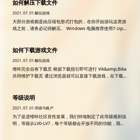
如何解压下载文件
误、页面黑屏或白屏属于正常现象，请换一台设备或使用PC
版 当文件为Hap或者App时 使用HarmonyOS设备安装即
2021. 07. 01.
畅玩游戏
可，部分游戏可能对系统限制有要求（如要求系统为L3及以
大部分游戏都是由压缩包形式打包的，在你开始游玩这类游
上分支），如出现解析安装包时错误、页面黑屏或白屏属于
戏之前，请务必记得解压。 Windows 电脑推荐使用7-zip
正常现象，请换一台设备或使用PC版 当文件为EXE时 请参
Android 推荐使用 zarchiver pro或RAR。 系统自带的文件
考以下文档： [b2_inser...
管理软件解压可能会出错甚至可能导致文件损坏，所以请务
必不要使用系统自带的解压工具。 对于不精通操作的小白用
如何下载游戏文件
户可能很难找到下载目录。你可以直接在浏览器的下载管理
2021. 07. 01.
畅玩游戏
（或者是下载工具的【已完成】分类）中找到下载好的文件
维咔完全自有下载页 根据下载指引即可进行 Vik&amp;Bika
然后在弹出的窗口中选择用 ZArchiver Pro 打开。本教程中
共同维护下载页 通过浏览器就可以直接下载游戏，在下载页
使用的是 RAR。 打开压缩文件后就是解压了。 请务必记住
面直接点击【高速下载】按钮即可。推荐使用 Firefox （火
你解压的位置路径，如果你实在记不住或对自己操作没有自
狐）浏览器或 Chrome 浏览器下载游戏。本教程使用的浏
信，请务必全程参照教程操作。 大多数游戏压缩时都会把游
览器为 Firefox 。 你也可以使用下载工具（如 ADM、
等级说明
戏文件整理到同一个文件夹，所以只需要把那个文件夹解压
IDM+、迅雷等）下载。长按对应的按钮，复制链接，然后
出来即可。如下图所示，长按文件夹，并选择【解压文
2021. 07. 01.
等级与账户
转到下载工具中新建任务，下载工具一般会自动读取剪贴板
件…】选项。 在弹出的窗口中，如下图，把输入框中的解压
为了促进维咔社区良性发展，我们特地制定了此等级规则说
的链接，如果没有读取请手动粘贴。然后就可以开始下载
路径改为&nbsp; /storage/emulated/0/Game 然后继续操
明，等级从LV0-LV7，每个等级都会开放不同的功能，我们
了。本教程所使用的工具为 IDM+ 。 除高速下载以外的下
作。 部分压缩包可能需要 解压密码 ，这样的游戏一般会在
仅仅列出每一等级需要多少积分才能达到以及受限制的功
载方式本文不再详细说明，一般使用非高速下载方式下载的
下载页告知解压密码。建议 直接把解压密码复制下来再粘贴
能。 LV0（0积分） 发布文章 圈子发帖 创建圈子 LV1（460
用户应该对如何操作有一定了解。 常见问题 我无法打开下
到输入框内...