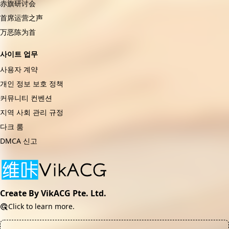
赤旗研讨会
首席运营之声
万恶陈为首
사이트 업무
사용자 계약
개인 정보 보호 정책
커뮤니티 컨벤션
지역 사회 관리 규정
다크 룸
DMCA 신고
Create By VikACG Pte. Ltd.
Click to learn more.