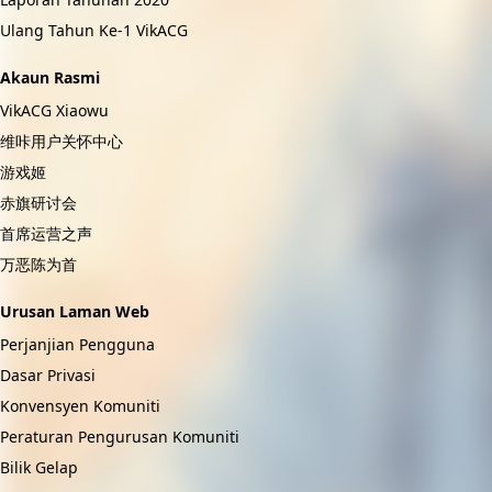
Ulang Tahun Ke-1 VikACG
Akaun Rasmi
VikACG Xiaowu
维咔用户关怀中心
游戏姬
赤旗研讨会
首席运营之声
万恶陈为首
Urusan Laman Web
Perjanjian Pengguna
Dasar Privasi
Konvensyen Komuniti
Peraturan Pengurusan Komuniti
Bilik Gelap