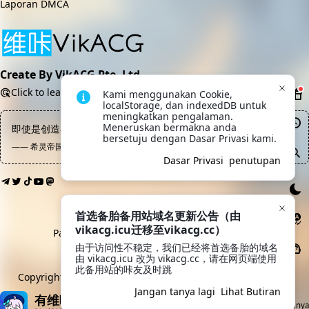
Laporan DMCA
Create By VikACG Pte. Ltd.
Click to learn more.
Kami menggunakan Cookie, 
localStorage, dan indexedDB untuk 
meningkatkan pengalaman. 
Meneruskan bermakna anda 
即使是创造者也无权随意毁灭自己创造出的生命
bersetuju dengan Dasar Privasi kami.
—— 希灵帝国, 冰蒂斯
Dasar Privasi
penutupan
首选备胎备用站域名更新公告（由
vikacg.icu迁移至vikacg.cc）
Pautan Rakan:
LaoMao
·
希月学园
·
鲲Galgame
由于访问性不稳定，我们已经将首选备胎的域名
由 vikacg.icu 改为 vikacg.cc，请在网页端使用
Moe ICP 20213769
此备用站的咔友及时跳
Copyright © 2019-2026
VikACG Pte. Ltd.
All rights reserved.
Jangan tanya lagi
Lihat Butiran
有维咔App就够了
Muat turun aplikasinya