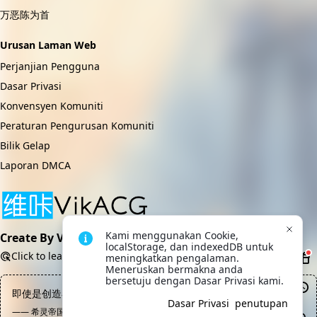
万恶陈为首
Urusan Laman Web
Perjanjian Pengguna
Dasar Privasi
Konvensyen Komuniti
Peraturan Pengurusan Komuniti
Bilik Gelap
Laporan DMCA
Kami menggunakan Cookie, 
Create By VikACG Pte. Ltd.
localStorage, dan indexedDB untuk 
Click to learn more.
meningkatkan pengalaman. 
Meneruskan bermakna anda 
bersetuju dengan Dasar Privasi kami.
即使是创造者也无权随意毁灭自己创造出的生命
Dasar Privasi
penutupan
—— 希灵帝国, 冰蒂斯