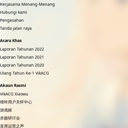
Kerjasama Menang-Menang
Hubungi kami
Pengesahan
Tanda jalan raya
Acara Khas
Laporan Tahunan 2022
Laporan Tahunan 2021
Laporan Tahunan 2020
Ulang Tahun Ke-1 VikACG
Akaun Rasmi
VikACG Xiaowu
维咔用户关怀中心
游戏姬
赤旗研讨会
首席运营之声