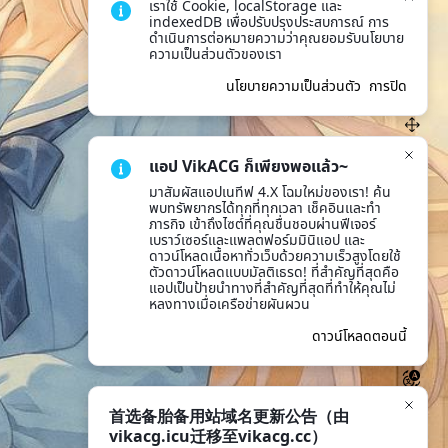
เราใช้ Cookie, localStorage และ 
indexedDB เพื่อปรับปรุงประสบการณ์ การ
ดำเนินการต่อหมายความว่าคุณยอมรับนโยบาย
ความเป็นส่วนตัวของเรา
นโยบายความเป็นส่วนตัว
การปิด
แอป VikACG ก็เพียงพอแล้ว~
มาสัมผัสแอปเนทีฟ 4.X โฉมใหม่ของเรา! ค้น
พบทรัพยากรได้ทุกที่ทุกเวลา เช็คอินและทำ
ภารกิจ เข้าถึงไซต์ที่คุณชื่นชอบผ่านฟีเจอร์
เบราว์เซอร์และแพลตฟอร์มมินิแอป และ
ดาวน์โหลดเนื้อหาทั่วเว็บด้วยความเร็วสูงโดยใช้
ตัวดาวน์โหลดแบบมัลติเธรด! ที่สำคัญที่สุดคือ 
แอปเป็นป้ายนำทางที่สำคัญที่สุดที่ทำให้คุณไม่
หลงทางเมื่อเครือข่ายผันผวน
ดาวน์โหลดตอนนี้
首选备胎备用站域名更新公告（由
vikacg.icu迁移至vikacg.cc）