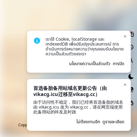
เราใช้ Cookie, localStorage และ 
indexedDB เพื่อปรับปรุงประสบการณ์ การ
ดำเนินการต่อหมายความว่าคุณยอมรับนโยบาย
ความเป็นส่วนตัวของเรา
นโยบายความเป็นส่วนตัว
การปิด
首选备胎备用站域名更新公告（由
vikacg.icu迁移至vikacg.cc）
由于访问性不稳定，我们已经将首选备胎的域名
由 vikacg.icu 改为 vikacg.cc，请在网页端使用
此备用站的咔友及时跳
ไม่ต้องถามอีก
ดูรายละเอียด
Copyright © 2018-2026 VikACG Pte. Ltd. All rights reserved.