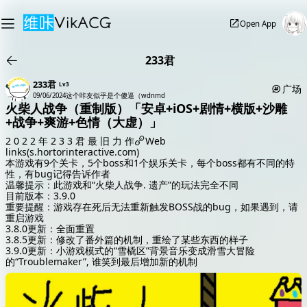
Open App
233君
233君
Lv3
广场
09/06/2024
这个咔友似乎是个傻逼（wdnmd
火柴人战争（重制版）「安卓+iOS+剧情+横版+沙雕
+战争+爽游+色情（大虚）」
2 0 2 2 年 2 3 3 君 最 旧 力 作
Web
links(s.hortorinteractive.com)
本游戏有9个关卡，5个boss和1个娱乐关卡，每个boss都有不同的特
性，有bug记得告诉作者
温馨提示：此游戏和“火柴人战争. 遗产”的玩法完全不同
目前版本：3.9.0
重要提醒：游戏存在死后无法重新触发BOSS战的bug，如果遇到，请
重启游戏
3.8.0更新：全面重置
3.8.5更新：修改了番外篇的机制，重绘了某些东西的样子
3.9.0更新：小游戏模式的“雪橇区”背景音乐变成滑雪大冒险
的“Troublemaker”, 谁笑到最后增加新的机制