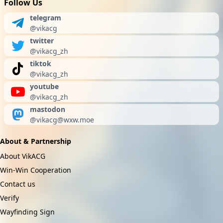
Follow Us
telegram
@vikacg
twitter
@vikacg_zh
tiktok
@vikacg_zh
youtube
@vikacg_zh
mastodon
@
vikacg@wxw.moe
About & Partnership
About VikACG
Win-Win Cooperation
Contact us
Verify
Wayfinding Sign