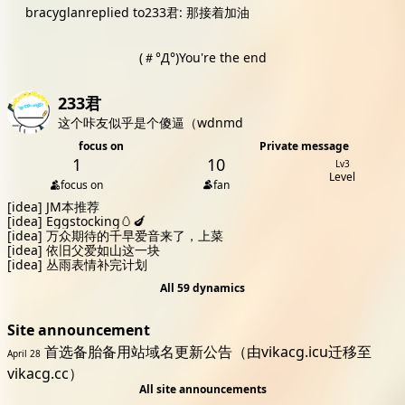
bracyglan
replied to
233君
:
那接着加油
(＃°Д°)You're the end
233君
这个咔友似乎是个傻逼（wdnmd
focus on
Private message
1
10
Lv3
Level
focus on
fan
[idea]
JM本推荐
[idea]
Eggstocking🥚🍆
[idea]
万众期待的千早爱音来了，上菜
[idea]
依旧父爱如山这一块
[idea]
丛雨表情补完计划
All 59 dynamics
Site announcement
首选备胎备用站域名更新公告（由vikacg.icu迁移至
April 28
vikacg.cc）
All site announcements