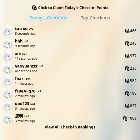
Click to Claim Today's Check-in Points
Today's Check-ins
Top Check-ins
tao xu
Lv2
466
8 seconds ago
hhh
Lv1
248
9 seconds ago
xie
Lv1
977
14 seconds ago
yaoyuanzzz
Lv3
236
41 seconds ago
Inari
Lv4
582
1 minute ago
fF9eAFg70
Lv2
198
2 minutes ago
qad123
Lv2
827
3 minutes ago
唐明
Lv1
1069
3 minutes ago
View All Check-in Rankings