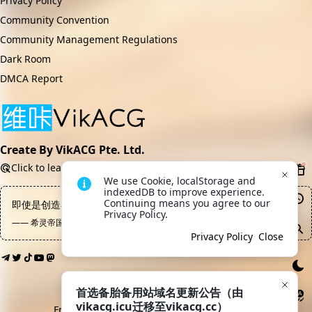
Privacy Policy
Community Convention
Community Management Regulations
Dark Room
DMCA Report
Create By VikACG Pte. Ltd.
Click to learn more.
We use Cookie, localStorage and 
indexedDB to improve experience. 
Continuing means you agree to our 
即使是创造者也无权随意毁灭自己创造出的生命
Privacy Policy.
—— 希灵帝国, 冰蒂斯
Privacy Policy
Close
首选备胎备用站域名更新公告（由
vikacg.icu迁移至vikacg.cc）
Friendly Links:
LaoMao
·
希月学园
·
鲲Galgame