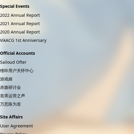
Special Events
2022 Annual Report
2021 Annual Report
2020 Annual Report
VikACG 1st Anniversary
Official Accounts
Sailoud Ofter
维咔用户关怀中心
游戏姬
赤旗研讨会
首席运营之声
万恶陈为首
Site Affairs
User Agreement