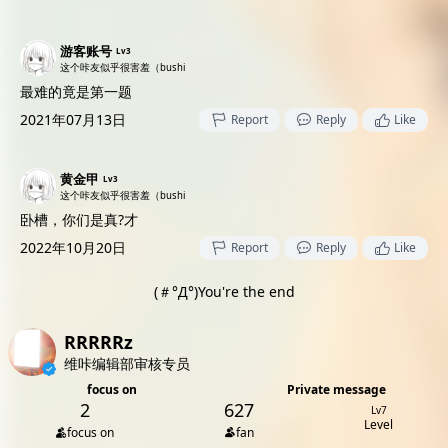
游客账号
Lv3
这个咔友似乎很害羞（bushi
最难的竟是第一题
2021年07月13日
Report
Reply
Like
黄金甲
Lv3
这个咔友似乎很害羞（bushi
卧槽，你们是真?才
2022年10月20日
Report
Reply
Like
(＃°Д°)You're the end
RRRRRz
维咔编辑部审核专员
focus on
Private message
2
627
Lv7
Level
focus on
fan