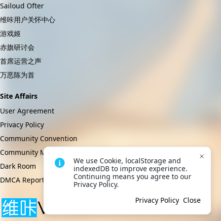
Sailoud Ofter
维咔用户关怀中心
游戏姬
赤旗研讨会
首席运营之声
万恶陈为首
Site Affairs
User Agreement
Privacy Policy
Community Convention
Community Management Regulations
We use Cookie, localStorage and 
Dark Room
indexedDB to improve experience. 
Continuing means you agree to our 
DMCA Report
Privacy Policy.
Privacy Policy
Close