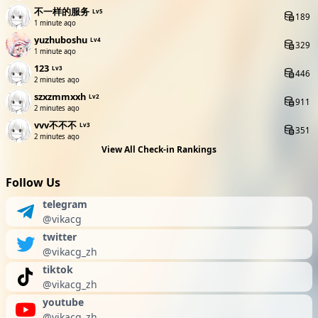
不一样的服务
Lv5
189
1 minute ago
yuzhuboshu
Lv4
329
1 minute ago
123
Lv3
446
2 minutes ago
szxzmmxxh
Lv2
911
2 minutes ago
vvv不不不
Lv3
351
2 minutes ago
View All Check-in Rankings
Follow Us
telegram
@vikacg
twitter
@vikacg_zh
tiktok
@vikacg_zh
youtube
@vikacg_zh