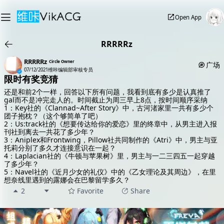
Open App
RRRRRz
RRRRRz
Circle Owner
广场
07/12/2021
维咔编辑部审核专员
限时有奖竞猜
还是和前2个一样，回答以下所有问题，我看到底有多少是认真推了
gal而不是冲完走人的。时间截止为周三早上8点，按时间顺序采纳
1：Key社的《Clannad~After Story》中，古河渚家里一共有多少个
团子抱枕？（这个够简单了吧）
2：Us:track社的《想要传达给你的爱恋》里的终章中，从男主进入报
刊社到离去一共花了多少年？
3：Aniplex和Frontwing，Pillow社共同制作的《Atri》中，男主与亚
托莉分别了多久才连接意识在一起？
4：Laplacian社的《牛顿与苹果树》里，男主与一二三四五一起穿越
了多少年？
5：Navel社的《近月少女的礼仪》中的《乙女理论及其周边》，在里
想奈线里遇到的露娜会在巴黎留学多久？
2
Favorite
Share