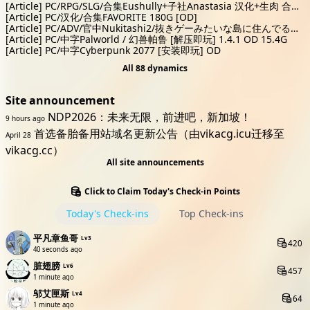
[Article]
PC/RPG/SLG/合集Eushully+子社Anastasia 汉化+生肉 合集
[OD] 78.3G
[Article]
PC/汉化/合集FAVORITE 180G [OD]
[Article]
PC/ADV/官中Nukitashi2/抜きゲーみたいな島に住んでる貧
乳はどうすりゃいいですか 2/拔作岛2 [OD] 5.2G
[Article]
PC/中字Palworld / 幻兽帕鲁 [解压即玩] 1.4.1 OD 15.4G
[Article]
PC/中字Cyberpunk 2077 [安装即玩] OD
All 88 dynamics
Site announcement
NDP2026：未来无限，前进吧，新加坡！
9 hours ago
首选备胎备用站域名更新公告（由vikacg.icu迁移至
April 28
vikacg.cc）
All site announcements
Click to Claim Today's Check-in Points
Today's Check-ins
Top Check-ins
平凡章鱼哥
Lv3
420
40 seconds ago
脏翅膀
Lv6
457
1 minute ago
邬艾匣斯
Lv4
64
1 minute ago