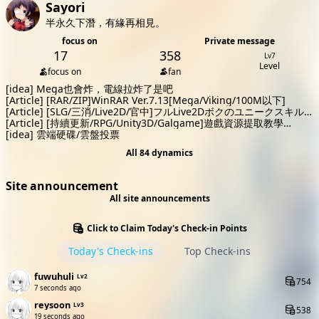
Sayori
半永久下潛，有緣再相見。
focus on
Private message
17
358
Lv7
Level
focus on
fan
[idea]
Mega也會炸，電線拉炸了是吧
[Article]
[RAR/ZIP]WinRAR Ver.7.13[Mega/Viking/100M以下]
[Article]
[SLG/三消/Live2D/官中]フルLive2Dボクのユニークスキル
は中出しレベリング -Nakadashi levelling- 異世界スケベマッチ3エ
[Article]
[持續更新/RPG/Unity3D/Galgame]遊戲資源提取教學
ロRPG[PC/Mega/OD/5G]
[PC/100G+]
[idea]
雲端硬碟/雲盤投票
All 84 dynamics
Site announcement
All site announcements
Click to Claim Today's Check-in Points
Today's Check-ins
Top Check-ins
fuwuhuli
Lv2
754
7 seconds ago
reysoon
Lv3
538
19 seconds ago