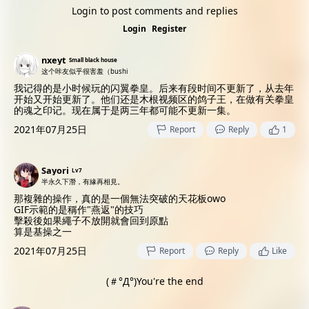
Login to post comments and replies
Login
Register
nxeyt
Small black house
这个咔友似乎很害羞（bushi
我记得的是小时候玩的闪翼拳皇。后来有段时间不更新了，从去年
开始又开始更新了。他们还是木根视频区的鸽子王，在做有关拳皇
的魂之印记。现在属于是两三年都可能不更新一集。
2021年07月25日
Report
Reply
1
Sayori
Lv7
半永久下潛，有緣再相見。
那複雜的操作，真的是一個無法突破的天花板owo
GIF示範的是稱作"燕返"的技巧
擊殺後如果繩子不放開就會回到原點
算是基操之一
2021年07月25日
Report
Reply
Like
(＃°Д°)You're the end