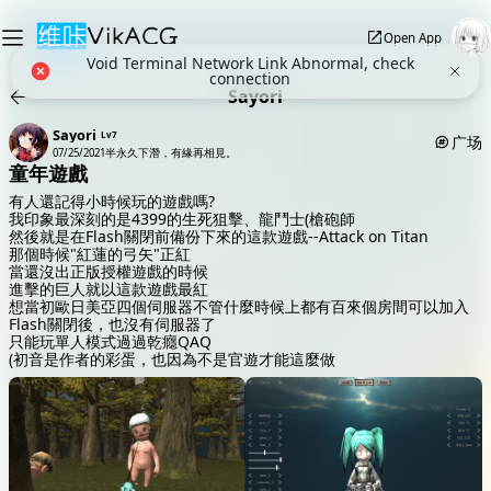
Open App
Void Terminal Network Link Abnormal, check
connection
Sayori
Sayori
Lv7
广场
07/25/2021
半永久下潛，有緣再相見。
童年遊戲
有人還記得小時候玩的遊戲嗎?
我印象最深刻的是4399的生死狙擊、龍鬥士(槍砲師
然後就是在Flash關閉前備份下來的這款遊戲--Attack on Titan
那個時候"紅蓮的弓矢"正紅
當還沒出正版授權遊戲的時候
進擊的巨人就以這款遊戲最紅
想當初歐日美亞四個伺服器不管什麼時候上都有百來個房間可以加入
Flash關閉後，也沒有伺服器了
只能玩單人模式過過乾癮QAQ
(初音是作者的彩蛋，也因為不是官遊才能這麼做