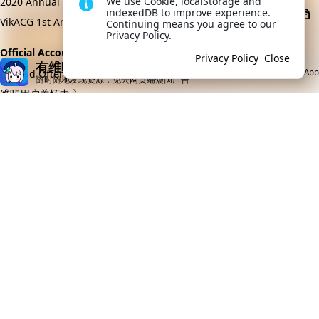
We use Cookie, localStorage and 
2020 Annual Report
indexedDB to improve experience. 
VikACG 1st Anniversary
Continuing means you agree to our 
Privacy Policy.
Official Accounts
Privacy Policy
Close
有维咔App就够了
Open App
Sailoud Ofter
随时随地发现资源，免去网页端烦恼广告
维咔用户关怀中心
游戏姬
赤旗研讨会
首席运营之声
万恶陈为首
Site Affairs
User Agreement
Privacy Policy
Community Convention
Community Management Regulations
Dark Room