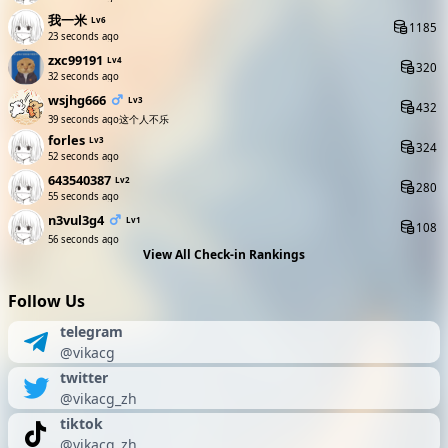
我一米
Lv6
1185
23 seconds ago
zxc99191
Lv4
320
32 seconds ago
wsjhg666
Lv3
432
39 seconds ago
这个人不乐
forles
Lv3
324
52 seconds ago
643540387
Lv2
280
55 seconds ago
n3vul3g4
Lv1
108
56 seconds ago
View All Check-in Rankings
Follow Us
telegram
@vikacg
twitter
@vikacg_zh
tiktok
@vikacg_zh