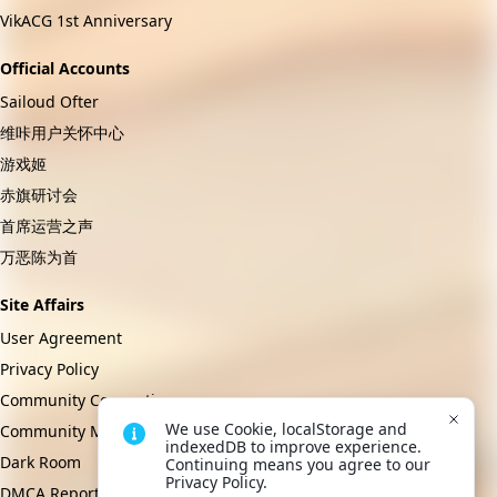
VikACG 1st Anniversary
Official Accounts
Sailoud Ofter
维咔用户关怀中心
游戏姬
赤旗研讨会
首席运营之声
万恶陈为首
Site Affairs
User Agreement
Privacy Policy
Community Convention
We use Cookie, localStorage and 
Community Management Regulations
indexedDB to improve experience. 
Dark Room
Continuing means you agree to our 
Privacy Policy.
DMCA Report