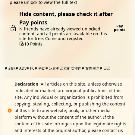
please unlock to view the full text
Hide content, please check it after
Pay points
Pay
N friends have already viewed unlocked
points
content, and all points are available on this
site for free. Come and register.
10 Points
#
幻想
#
ADV
#
PC
#
科幻
#
汉化
#
乙女
#
女性向
#
女性主角
#
日乙
Declaration
All articles on this site, unless otherwise
indicated or marked, are original publications of this
site. Any individual or organization is prohibited from
copying, stealing, collecting, or publishing the content
of this site to any website, book, or other media
platform without the consent of the author. If the
content of this site infringes upon the legitimate rights
and interests of the original author, please contact us