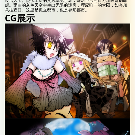
袭击人类。蛰伏上层的贵族幸免于难，寄居下层的百万流民奇病肆
虐。歪曲的灰色天空中生出无限的迷雾，理应唯一的太阳，如今却
悬挂双日。这里是孤立都市，也是异形都市。
CG展示