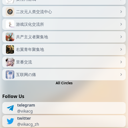
二次元人类交流中心
游戏汉化交流所
共产主义者聚集地
右翼青年聚集地
里番交流
互联网の痛
All Circles
Follow Us
telegram
@vikacg
twitter
@vikacg_zh