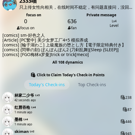
2333喵
只上传女性向相关，在线时间不稳定，有问题直接问，没回复请私信。
focus on
Private message
0
636
Lv4
Level
focus on
fan
[comics]
sm-好色之人
[Article]
[PC繁中] 美少女梦工厂4+5 模拟养成
[comics]
[輪子湖わこ] 上級魔族の堕とし方【電子限定特典付き】
[comics]
(閃華の刻) ぽんぽんぽん2 (刀剣乱舞)[Sleep (SLEEP)]
[comics]
[FGO梅林x罗曼]trick or trick[meco]
All 108 dynamics
Click to Claim Today's Check-in Points
Today's Check-ins
Top Check-ins
林家二少爷
Lv3
238
44 seconds ago
红唇吞枪
Lv4
87
1 minute ago
墨棉
Lv4
446
1 minute ago
skiman
Lv2
945