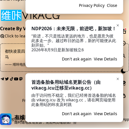
Privacy Policy
Close
NDP2026：未来无限，前进吧，新加坡！
Create By VikACG Pte. Ltd.
“前进，不只是抵达更远的地方，也是愿意为彼
Click to learn more.
此多走一步。越过昨日的边界，新的可能便从此
刻开始。”

2026年8月9日是新加坡独立6
都快凌晨四点了，早点休息吧，明天还要上班，周末请你去嫖大洋
马
Don't ask again
View Details
—— 维咔电报频道, 陈文卓
首选备胎备用站域名更新公告（由
vikacg.icu迁移至vikacg.cc）
由于访问性不稳定，我们已经将首选备胎的域名
由 vikacg.icu 改为 vikacg.cc，请在网页端使用
Friendly Links:
LaoMao
·
希月学园
·
鲲Galgame
此备用站的咔友及时跳
MoeICP No. 20213769
Don't ask again
View Details
有维咔App就够了
Copyright © 2019-2026
VikACG Pte. Ltd.
All rights reserved.
Open App
随时随地发现资源，免去网页端烦恼广告