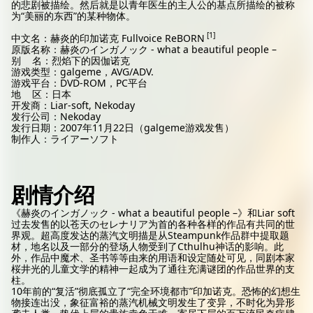
的悲剧被描绘。然后就是以青年医生的主人公的基点所描绘的被称
为“美丽的东西”的某种物体。
[1]
中文名：
赫炎的印加诺克 Fullvoice ReBORN
原版名称：
赫炎のインガノック - what a beautiful people –
别 名：
烈焰下的因伽诺克
游戏类型：
galgeme，
AVG/ADV
.
游戏平台：
DVD-ROM，
PC
平台
地 区：
日本
开发商：
Liar-soft
,
Nekoday
发行公司：
Nekoday
发行日期：
2007年11月22日（galgeme游戏发售）
制作人：
ライアーソフト
剧情介绍
《赫炎のインガノック - what a beautiful people –》和Liar soft
过去发售的以
苍天のセレナリア
为首的各种各样的作品有共同的世
界观。超高度发达的蒸汽文明描是从Steampunk作品群中提取题
材，地名以及一部分的登场人物受到了Cthulhu神话的影响。此
外，作品中魔术、圣书等等由来的用语和设定随处可见，同剧本家
桜井光的儿童文学的精神一起成为了通往充满谜团的作品世界的支
柱。
10年前的“复活”彻底孤立了“完全环境都市”印加诺克。恐怖的幻想生
物接连出没，象征富裕的蒸汽机械文明发生了变异，不时化为异形