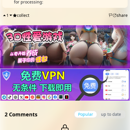
for processing:
DMCA Report
1
collect
share
2 Comments
Popular
up to date