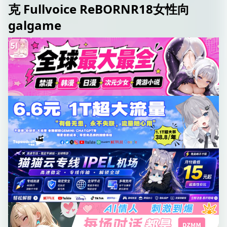
克 Fullvoice ReBORNR18女性向
galgame