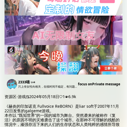
2333喵
Lv4
focus on
Private message
只上传女性向相关，在线时间不稳定，有问题直接问，没回复请私信。
资源区-游戏
2024年05月18日
1
6.9k
《赫炎的印加诺克 Fullvoice ReBORN》是liar soft于2007年11月
22日发售的galgeme游戏。
本作以 “既知世界”的一国的城市为舞台。突然袭来的被称作《复
活》的原因不明的灾难袭击了这个城市。在那种不可理解的残酷的
情况中，顽强存活下来的人们的生存状态和人类纯粹的感情所导致