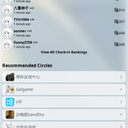
1 minute ago
八重神子
Lv2
910
1 minute ago
TYH1994
Lv6
357
1 minute ago
sonner
Lv2
444
1 minute ago
funny2759
Lv2
968
1 minute ago
View All Check-in Rankings
Recommended Circles
维咔反馈中心
Galgame
V乎
沙雕图SandDio
女性向游戏