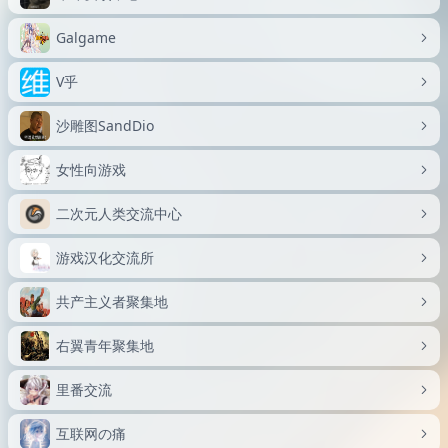
Galgame
V乎
沙雕图SandDio
女性向游戏
二次元人类交流中心
游戏汉化交流所
共产主义者聚集地
右翼青年聚集地
里番交流
互联网の痛