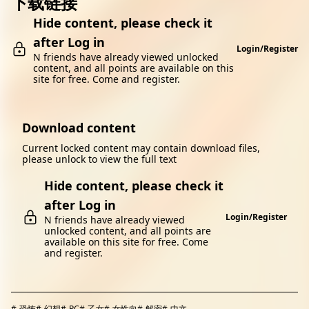
下载链接
Hide content, please check it
after Log in
Login/Register
N friends have already viewed unlocked
content, and all points are available on this
site for free. Come and register.
Download content
Current locked content may contain download files,
please unlock to view the full text
Hide content, please check it
after Log in
Login/Register
N friends have already viewed
unlocked content, and all points are
available on this site for free. Come
and register.
#
恐怖
#
幻想
#
PC
#
乙女
#
女性向
#
解密
#
中文