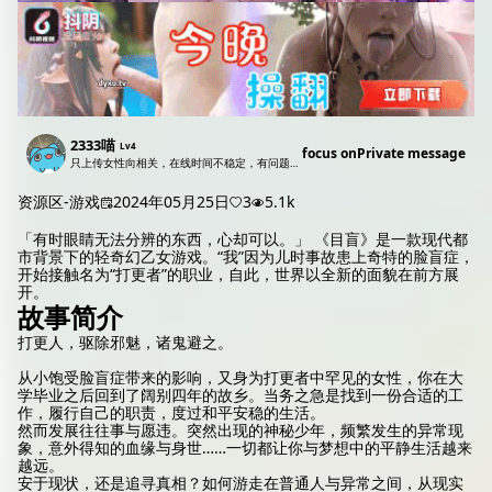
2333喵
Lv4
focus on
Private message
只上传女性向相关，在线时间不稳定，有问题直接问，没回复请私信。
资源区-游戏
2024年05月25日
3
5.1k
「有时眼睛无法分辨的东西，心却可以。」 《目盲》是一款现代都
市背景下的轻奇幻乙女游戏。“我”因为儿时事故患上奇特的脸盲症，
开始接触名为“打更者”的职业，自此，世界以全新的面貌在前方展
开。
故事简介
打更人，驱除邪魅，诸鬼避之。
从小饱受脸盲症带来的影响，又身为打更者中罕见的女性，你在大
学毕业之后回到了阔别四年的故乡。当务之急是找到一份合适的工
作，履行自己的职责，度过和平安稳的生活。
然而发展往往事与愿违。突然出现的神秘少年，频繁发生的异常现
象，意外得知的血缘与身世……一切都让你与梦想中的平静生活越来
越远。
安于现状，还是追寻真相？如何游走在普通人与异常之间，从现实