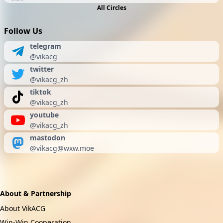
All Circles
Follow Us
telegram
@vikacg
twitter
@vikacg_zh
tiktok
@vikacg_zh
youtube
@vikacg_zh
mastodon
@
vikacg@wxw.moe
About & Partnership
About VikACG
Win-Win Cooperation