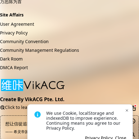
万恶陈为首
Site Affairs
User Agreement
Privacy Policy
Community Convention
Community Management Regulations
Dark Room
DMCA Report
Create By VikACG Pte. Ltd.
Click to learn more.
We use Cookie, localStorage and 
indexedDB to improve experience. 
Continuing means you agree to our 
想让信徒追随，就应付出自己的真诚
Privacy Policy.
—— 希灵帝国, 莉莉娜
Privacy Policy
Close