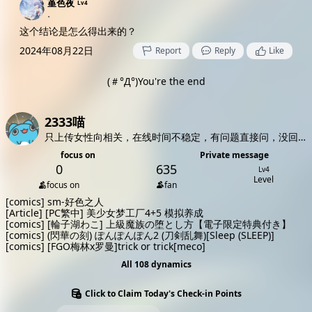
堇色夜
Lv4
。
这个结论是怎么得出来的？
2024年08月22日
Report
Reply
Like
(＃°Д°)You're the end
2333喵
只上传女性向相关，在线时间不稳定，有问题直接问，没回复请私信。
focus on
Private message
0
635
Lv4
Level
focus on
fan
[comics]
sm-好色之人
[Article]
[PC繁中] 美少女梦工厂4+5 模拟养成
[comics]
[輪子湖わこ] 上級魔族の堕とし方【電子限定特典付き】
[comics]
(閃華の刻) ぽんぽんぽん2 (刀剣乱舞)[Sleep (SLEEP)]
[comics]
[FGO梅林x罗曼]trick or trick[meco]
All 108 dynamics
Click to Claim Today's Check-in Points