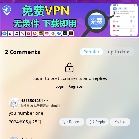
2 Comments
Popular
up to date
Login to post comments and replies
Login
Register
1515501251
Lv4
这个咔友似乎很害羞（bushi
you number one
2024年05月25日
Report
Reply
Like