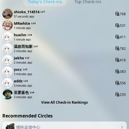
Today's Check-ins
Top Check-ins
shioko_114514
Lv7
768
58 seconds ago
MRwhite
Lv3
531
1 minute ago
huxilm
Lv4
411
1 minute ago
温故而知新
Lv1
782
2 minutes ago
jakhx
Lv2
416
2 minutes ago
yvcc
Lv3
383
3 minutes ago
addz
Lv3
556
3 minutes ago
至爱蓝色
Lv4
235
3 minutes ago
View All Check-in Rankings
Recommended Circles
维咔反馈中心