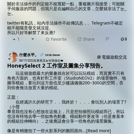
關於非法操作的判定能不能寬鬆一點，重複圖片我接受；可能關
乎伺服器的問題，但我只是在編輯自己的文章，怎麼就非法了눈_
눈。
twitter有私訊，站內非法操作不給傳訊息，、Telegram不確定
能不能隨意發文就沒提。
所以只好等解禁了來反應?
1
Favorite
Share
3
什麼水平。
Circle Owner
電腦遊戲交流
06/17/2022
友善蕉流🍌你我做起❤️
HoneySelect 2 工作室及圖集分享預告。
玩這個遊戲最大的樂趣就在於可以玩玩模組，而其實不只有
角色方面的，也有針對工作室（StudioNEOV2）的場景物件、地
圖等模組，要玩到這方面也至少建議備個200~300G的空間，否
則你會無法放置大量的模組。
正題：
在經過許久的研究下．．我終於！．．．會玩別人的場景了?
（小聲
畢竟我也沒有心想放在這個上，只是想拍個照玩模組而已，所以
也沒有特地去學一些如角色動畫、模組動作更改等（但是會基本
的模組拉伸轉向），之後應該會分享一些角色的場景圖集。
像是有稍微拍了一些火影系列的雛田跟向
...
[Read more]