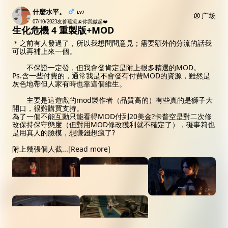
什麼水平。
Lv7
广场
07/10/2023
友善蕉流🍌你我做起❤️
生化危機 4 重製版+MOD
＊之前有人發過了，所以我想問問意見；需要額外的分流的話我
可以再補上來一個。
不保證一定發，但我會發肯定是附上很多精選的MOD。
Ps.含一些付費的，通常我是不會發有付費MOD的資源，雖然是
灰色地帶但人家有時也靠這個維生。
主要是這遊戲的mod製作者（品質高的）有些真的是獅子大
開口，很難購買支持。
為了一個不能互動只能看得MOD付到20美金?卡普空是對二次修
改保持保守態度（但對用MOD修改獲利就不確定了），礙事莉也
是用真人的臉模，想賺錢想瘋了?
附上幾張個人截
...
[Read more]