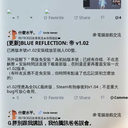
7
Favorite
Share
4
什麼水平。
Circle Owner
電腦遊戲交流
05/19/2022
友善蕉流🍌你我做起❤️
[更新]BLUE REFLECTION: 帝 v1.02
已將版本號v1.02安裝檔放至個人OD盤。
另外提醒下＂舊版免安裝＂為初始版本號；已經有存檔、不在意
解壓＋安裝時間請直接下載最新版，否則還是要再覆蓋安裝一次
v1.02版本。
（有咔友反應不是免安裝，但時間有點遠了也忘記當初怎麼放
的）
v1.02理應為全DLC最終版，Steam有熱修復到v1.04；不是重大
bug可放心食用。
5
Favorite
Share
Comme
什麼水平。
Circle Owner
電腦遊戲交流
05/18/2022
友善蕉流🍌你我做起❤️
Ｇ胖別跟我講話，我怕騰訊爸爸誤會。