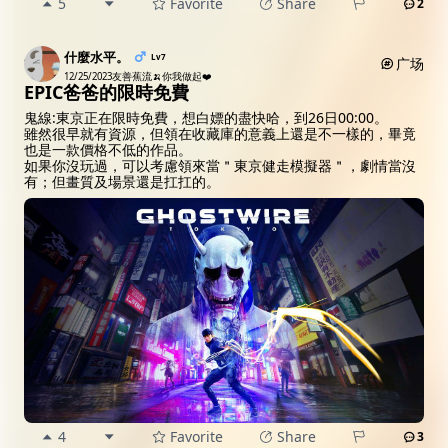
5
Favorite
Share
2
什麼水平。
Lv7
广场
12/25/2023
友善蕉流🍌你我做起❤️
EPIC爸爸的限時免費
鬼線:東京正在限時免費，想白嫖的盡快哈，到26日00:00。
雖然很早就有資源，但領在收藏庫的意義上還是不一樣的，畢竟
也是一款價格不低的作品。
如果你沒玩過，可以考慮領來當＂東京健走模擬器＂，劇情當沒
有；但畫質及場景還是扛扛的。
4
Favorite
Share
3