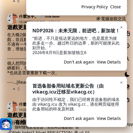
6
Favorite
Share
12
Privacy Policy
Close
什麼水平。
Circle Owner
電腦遊戲交流
12/24/2021
友善蕉流🍌你我做起❤️
遊戲更新提問及聖誕白嫖預告。
NDP2026：未来无限，前进吧，新加坡！
在大概2個月前個人有發一款叫做SUCCUBUS(魅魔)的獵奇重口遊
“前进，不只是抵达更远的地方，也是愿意为彼
戲，並且點閱率很高。
此多走一步。越过昨日的边界，新的可能便从此
不過有一半的原因是因為當時剛好有很長一段時間沒有人審查文
刻开始。”

章，導致我的魅魔長期置頂。(這就是官方高亮嗎?)
2026年8月9日是新加坡独立6
--------------------------------------------------------------------
Don't ask again
View Details
個人想問的是還有人對這遊戲的後續更新有想法嗎?目前我有在外
網看到，不過目前並沒有補丁可以升上去，只有獨立版本。
*也就是需要重新下載一次。
----
...
[Read more]
首选备胎备用站域名更新公告（由
3
Favorite
Share
1
vikacg.icu迁移至vikacg.cc）
由于访问性不稳定，我们已经将首选备胎的域名
由 vikacg.icu 改为 vikacg.cc，请在网页端使用
什麼水平。
Circle Owner
電腦遊戲交流
此备用站的咔友及时跳
11/23/2021
友善蕉流🍌你我做起❤️
遊戲更新
Don't ask again
View Details
有维咔App就够了
近日發的兩篇都剛好有資源釋出。
Open App
随时随地发现资源，免去网页端烦恼广告
Web links(1.blue)
REFLECTION: 帝 v1.01