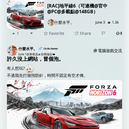
[RAC]地平線6（可連機@官中
@PC@多載點@148GB）
什麼水平。
June 3
1.3k
1
Favorite
Share
3
什麼水平。
Circle Owner
電腦遊戲交流
June 1
友善蕉流🍌你我做起❤️
許久沒上網站，冒個泡。
有人想玩?
不過我先打個預防針，時間不固定有空才傳。