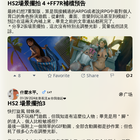
HS2場景擺拍 4 +FF7R補檔預告
最終幻想7重製版，算是我接觸過的ARPG或者說JRPG中最對個人
胃口的角色扮演遊戲，從劇情、畫面、音樂到玩法甚至到模組?，
預計在這兩天內補上來，畢竟之前的文章連結都死完了。
＊分享2張場景擺拍，這次沒有特別去調整光影，質量低些請見
諒。
8
Favorite
Share
2
什麼水平。
Lv7
广场
01/28/2024
友善蕉流🍌你我做起❤️
HS2 場景擺拍3
快打旋風 韓蛛俐。
我不玩格鬥遊戲，但我知道有這麼位人物；畢竟是用＂腳＂
的達人，個人比較敏感些?
最後一張附上一個簡單的GIF動圖，全部含動圖都是抄作業；但也
耗了很多心力在調整光影。