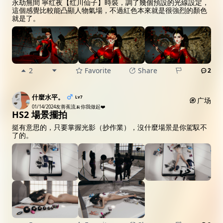
永劫無間 寧红夜【红川仙子】時裝，調了幾個預設的光線設定，
這個感覺比較能凸顯人物氣場，不過紅色本來就是很強烈的顏色
就是了。
2
Favorite
Share
2
什麼水平。
Lv7
广场
01/14/2024
友善蕉流🍌你我做起❤️
HS2 場景擺拍
挺有意思的，只要掌握光影（抄作業），沒什麼場景是你駕馭不
了的。