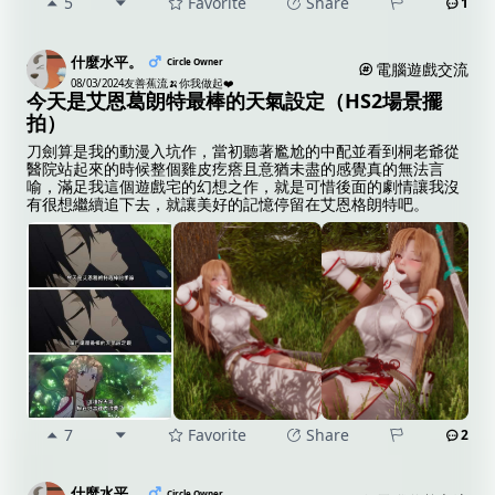
5
Favorite
Share
1
什麼水平。
Circle Owner
電腦遊戲交流
08/03/2024
友善蕉流🍌你我做起❤️
今天是艾恩葛朗特最棒的天氣設定（HS2場景擺
拍）
刀劍算是我的動漫入坑作，當初聽著尷尬的中配並看到桐老爺從
醫院站起來的時候整個雞皮疙瘩且意猶未盡的感覺真的無法言
喻，滿足我這個遊戲宅的幻想之作，就是可惜後面的劇情讓我沒
有很想繼續追下去，就讓美好的記憶停留在艾恩格朗特吧。
7
Favorite
Share
2
什麼水平。
Circle Owner