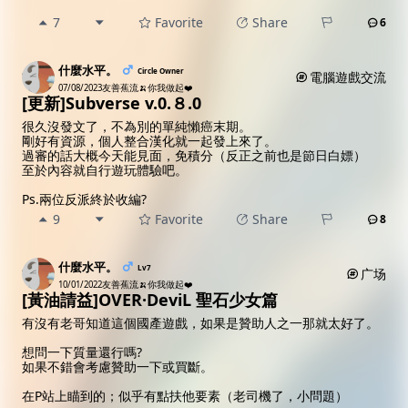
7
Favorite
Share
6
什麼水平。
Circle Owner
電腦遊戲交流
07/08/2023
友善蕉流🍌你我做起❤️
[更新]Subverse v.0.８.0
很久沒發文了，不為別的單純懶癌末期。
剛好有資源，個人整合漢化就一起發上來了。
過審的話大概今天能見面，免積分（反正之前也是節日白嫖）
至於內容就自行遊玩體驗吧。
Ps.兩位反派終於收編?
9
Favorite
Share
8
什麼水平。
Lv7
广场
10/01/2022
友善蕉流🍌你我做起❤️
[黃油請益]OVER·DeviL 聖石少女篇
有沒有老哥知道這個國產遊戲，如果是贊助人之一那就太好了。
想問一下質量還行嗎?
如果不錯會考慮贊助一下或買斷。
在P站上瞄到的；似乎有點扶他要素（老司機了，小問題）