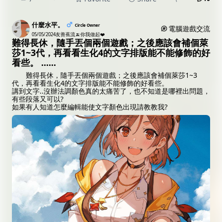
什麼水平。
Circle Owner
電腦遊戲交流
05/05/2024
友善蕉流🍌你我做起❤️
難得長休，隨手丟個兩個遊戲；之後應該會補個萊
莎1~3代，再看看生化4的文字排版能不能修飾的好
看些。 ......
難得長休，隨手丟個兩個遊戲；之後應該會補個萊莎1~3
代，再看看生化4的文字排版能不能修飾的好看些。
講到文字..沒辦法調顏色真的太痛苦了，也不知道是哪裡出問題，
有些段落又可以?
如果有人知道怎麼編輯能使文字顏色出現請教教我?