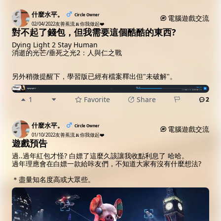
什麼水平。
Circle Owner
電腦遊戲交流
02/04/2022
友善蕉流🍌你我做起❤️
對不起了錢包，但我需要這個酷酷的東西?
Dying Light 2 Stay Human
消逝的光芒/垂死之光2：人與仁之戰
另外稍微提醒下，學習版已經有檔案釋出但"未破解"。
1
Favorite
Share
2
什麼水平。
Circle Owner
電腦遊戲交流
01/10/2022
友善蕉流🍌你我做起❤️
遊戲預告
過..過年紅包才怪? 白嫖了這麼久該讓我收點利息了 哈哈。
過年理應會在白嫖一款給咔友們，不知道大家有沒有什麼想法?
＊盡量知名度高或大眾些。