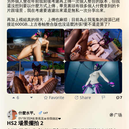
另外個人會在年前或前後考慮再上傳一次個人整合的版本，但我
還沒想到要以什麼方式上傳，畢竟裏頭有很多個人付費拿到的卡
片跟場景，我在考慮要過濾出來還是無私一次分享出來。
再加上模組真的很大，上傳也麻煩；目前為止我蒐集的資源已經
接近600GB..上古卷軸整合版也沒這麼誇張?要不還是算了?
6
Favorite
Share
7
什麼水平。
Lv7
广场
01/18/2024
友善蕉流🍌你我做起❤️
HS2 場景擺拍 2