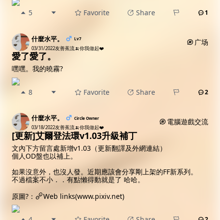
5
Favorite
Share
1
什麼水平。
Lv7
广场
03/31/2022
友善蕉流🍌你我做起❤️
愛了愛了。
嘿嘿。我的曉霧?
8
Favorite
Share
2
什麼水平。
Circle Owner
電腦遊戲交流
03/18/2022
友善蕉流🍌你我做起❤️
[更新]艾爾登法環v1.03升級補丁
文內下方留言處新增v1.03（更新翻譯及外網連結）
個人OD盤也以補上。
如果沒意外，也沒人發。近期應該會分享剛上架的FF新系列。
不過檔案不小．．有點懶得動就是了 哈哈。
原圖?：
Web links(www.pixiv.net)
4
Favorite
Share
2