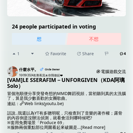
24 people participated in voting
想
不想
1
Favorite
Share
4
什麼水平。
Circle Owner
電腦遊戲交流
10/09/2024
友善蕉流🍌你我做起❤️
[VAM]LE SSERAFIM－UNFORGIVEN（KDA阿璃
Solo）
冒個泡順便分享突發奇想的MMD舞蹈視頻，當初聽到真的太洗腦
了，算是我少數喜歡的女團歌曲。
連結：
Web links(youtu.be)
話說..我還以為YT有多聰明呢，只檢查到了音樂的著作權；露骨
的內容倒是沒辦法偵測，就看會活到哪時候吧?
※套用免費場景「Produce 69」
※服飾兩個重點部位周圍看起來破圖是
...
[Read more]