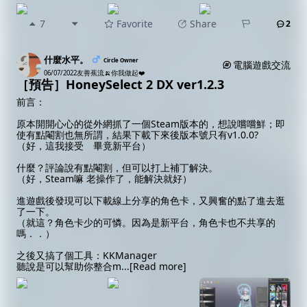
7
Favorite
Share
2
什麼水平。
Circle Owner
電腦遊戲交流
06/07/2022
友善蕉流🍌你我做起❤️
［預告］HoneySelect 2 DX ver1.2.3
前言：
原本開開心心的從外網抓了一個Steam版本的，想說嚐嚐鮮；即
使有點閹割也無所謂，結果下載下來後版本號只有v1.0.0?
（好，這我接受 畢竟新平台）
什麼？評論說有點閹割，但可以打上補丁解決。
（好，Steam嘛 老操作了，能解決就好）
進遊戲後發現可以下載線上分享的角色卡，又興奮的點了進去逛
了一下。
（就這？角色卡少的可憐。因為是新平台，角色卡也不共享的
嗎．．）
之後又搞了個工具：KKManager
聽說是可以幫助你整合m
...
[Read more]