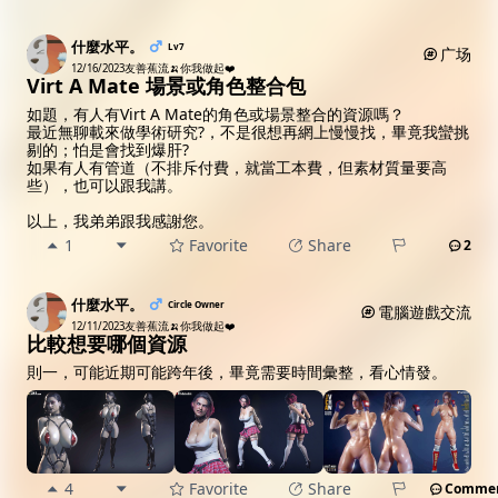
什麼水平。
Lv7
广场
12/16/2023
友善蕉流🍌你我做起❤️
Virt A Mate 場景或角色整合包
如題，有人有Virt A Mate的角色或場景整合的資源嗎？
最近無聊載來做學術研究?，不是很想再網上慢慢找，畢竟我蠻挑
剔的；怕是會找到爆肝?
如果有人有管道（不排斥付費，就當工本費，但素材質量要高
些），也可以跟我講。
以上，我弟弟跟我感謝您。
1
Favorite
Share
2
什麼水平。
Circle Owner
電腦遊戲交流
12/11/2023
友善蕉流🍌你我做起❤️
比較想要哪個資源
則一，可能近期可能跨年後，畢竟需要時間彙整，看心情發。
4
Favorite
Share
Comme