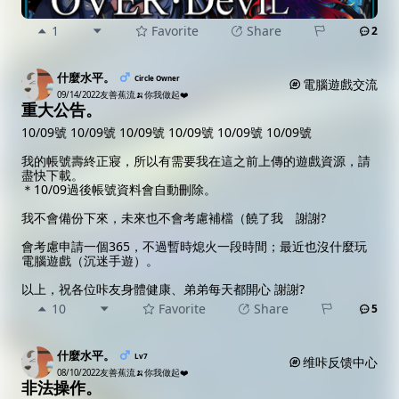
1
Favorite
Share
2
什麼水平。
Circle Owner
電腦遊戲交流
09/14/2022
友善蕉流🍌你我做起❤️
重大公告。
10/09號 10/09號 10/09號 10/09號 10/09號 10/09號
我的帳號壽終正寢，所以有需要我在這之前上傳的遊戲資源，請
盡快下載。
＊10/09過後帳號資料會自動刪除。
我不會備份下來，未來也不會考慮補檔（饒了我 謝謝?
會考慮申請一個365，不過暫時熄火一段時間；最近也沒什麼玩
電腦遊戲（沉迷手遊）。
以上，祝各位咔友身體健康、弟弟每天都開心 謝謝?
10
Favorite
Share
5
什麼水平。
Lv7
维咔反馈中心
08/10/2022
友善蕉流🍌你我做起❤️
非法操作。