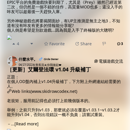
EPIC平台的免費遊戲快要到期了，尤其是《Prey》雖然已經送第
二次，但仍然是一個不錯的佳作，高質量MOD也多；還沒入手的
咔友可以趁最後一天趕快入庫。
另外神秘遊戲也將要揭開面紗，有UP主推測是無主之地3，不知
道有沒有咔友有更多的情報能分享呢?
個人倒是希望是別款遊戲...因為我是入手了終極版的大聰明?
4
Favorite
Share
3
什麼水平。
Circle Owner
電腦遊戲交流
04/27/2022
友善蕉流🍌你我做起❤️
［更新］艾爾登法環 v1.04 升級補丁
正題：
在個人OD盤內補上v1.04升級補丁，下方附上外網連結給需要的
人。
Web links(www.skidrowcodex.net)
老規矩，服用前記得也必須打上前幾個版本的。
舉例：之前只升到v1.03，那麼就必須在覆蓋v1.03.1~v1.03.2才
能升到v1.04，否則出現錯誤一概不負責；請嘗試重裝。
－
...
[Read more]