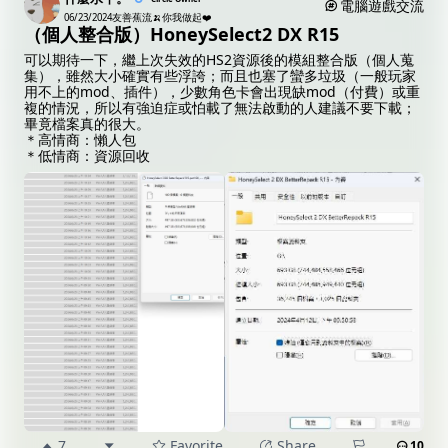
電腦遊戲交流
06/23/2024
友善蕉流🍌你我做起❤️
（個人整合版）HoneySelect2 DX R15
可以期待一下，繼上次失效的HS2資源後的模組整合版（個人蒐
集），雖然大小確實有些浮誇；而且也塞了蠻多垃圾（一般玩家
用不上的mod、插件），少數角色卡會出現缺mod（付費）或重
複的情況，所以有強迫症或怕載了無法啟動的人建議不要下載；
畢竟檔案真的很大。
＊高情商：懶人包
＊低情商：資源回收
7
Favorite
Share
10