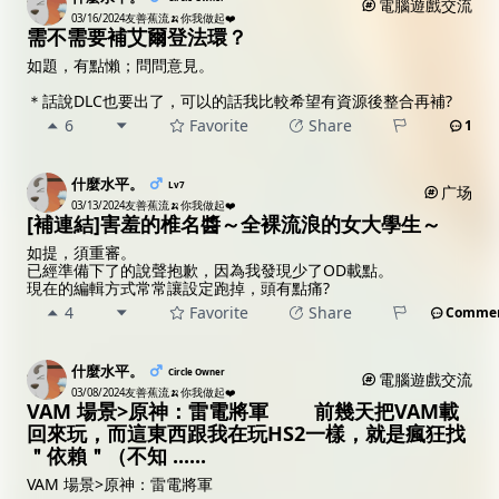
電腦遊戲交流
03/16/2024
友善蕉流🍌你我做起❤️
需不需要補艾爾登法環？
如題，有點懶；問問意見。
＊話說DLC也要出了，可以的話我比較希望有資源後整合再補?
6
Favorite
Share
1
什麼水平。
Lv7
广场
03/13/2024
友善蕉流🍌你我做起❤️
[補連結]害羞的椎名醬～全裸流浪的女大學生～
如提，須重審。
已經準備下了的說聲抱歉，因為我發現少了OD載點。
現在的編輯方式常常讓設定跑掉，頭有點痛?
4
Favorite
Share
Comme
什麼水平。
Circle Owner
電腦遊戲交流
03/08/2024
友善蕉流🍌你我做起❤️
VAM 場景>原神：雷電將軍 前幾天把VAM載
回來玩，而這東西跟我在玩HS2一樣，就是瘋狂找
＂依賴＂（不知 ......
VAM 場景>原神：雷電將軍