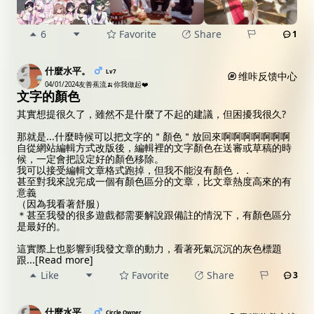
6
Favorite
Share
1
什麼水平。
Lv7
维咔反馈中心
04/01/2024
友善蕉流🍌你我做起❤️
文字的顏色
其實想提很久了，雖然不是什麼了不起的建議，但困擾我很久?
那就是...什麼時候可以把文字的＂顏色＂放回來啊啊啊啊啊啊啊
自從網站編輯方式改版後，編輯裡的文字顏色在送審或草稿的時
候，一定會把設定好的顏色移除。
我可以接受編輯文章格式跑掉，但我不能沒有顏色．．
甚至對我來說完成一個有顏色區分的文章，比文章熱度高來的有
意義
（因為我看著舒服）
＊甚至我發的很多遊戲都需要解說跟備註的情況下，有顏色區分
是最好的。
這實際上也影響到我發文章的動力，看著死氣沉沉的灰色標題
跟
...
[Read more]
Like
Favorite
Share
3
什麼水平。
Circle Owner