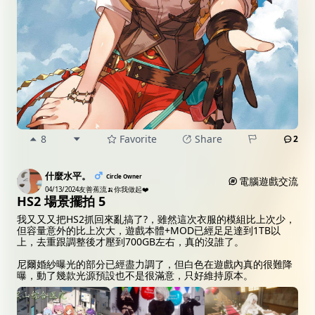
8
Favorite
Share
2
什麼水平。
Circle Owner
電腦遊戲交流
04/13/2024
友善蕉流🍌你我做起❤️
HS2 場景擺拍 5
我又又又把HS2抓回來亂搞了?，雖然這次衣服的模組比上次少，
但容量意外的比上次大，遊戲本體+MOD已經足足達到1TB以
上，去重跟調整後才壓到700GB左右，真的沒誰了。
尼爾婚紗曝光的部分已經盡力調了，但白色在遊戲內真的很難降
曝，動了幾款光源預設也不是很滿意，只好維持原本。