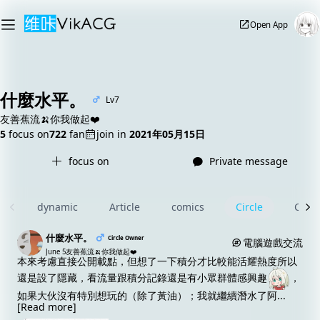
Open App
什麼水平。
Lv7
友善蕉流🍌你我做起❤️
5
focus on
722
fan
join in
2021年05月15日
focus on
Private message
dynamic
Article
comics
Circle
Com
什麼水平。
Circle Owner
電腦遊戲交流
June 5
友善蕉流🍌你我做起❤️
本來考慮直接公開載點，但想了一下積分才比較能活耀熱度所以
還是設了隱藏，看流量跟積分記錄還是有小眾群體感興趣
，
如果大伙沒有特別想玩的（除了黃油）；我就繼續潛水了阿
...
[Read more]