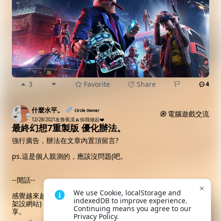
3
Favorite
Share
4
什麼水平。
Circle Owner
電腦遊戲交流
12/28/2021
友善蕉流🍌你我做起❤️
最終幻想7重製版 優化辦法。
強行廣告，辦法在文章內置頂留言?
ps.這是個人親測的，應該沒問題(吧。
--閒話--
We use Cookie, localStorage and 
感覺越來越冷清了，反觀另一個個人也常去的白嫖網站(Up獨自
indexedDB to improve experience. 
架設網站)，發個文都有許多人回覆，不知道之後還有沒有動力分
Continuing means you agree to our 
享。
Privacy Policy.