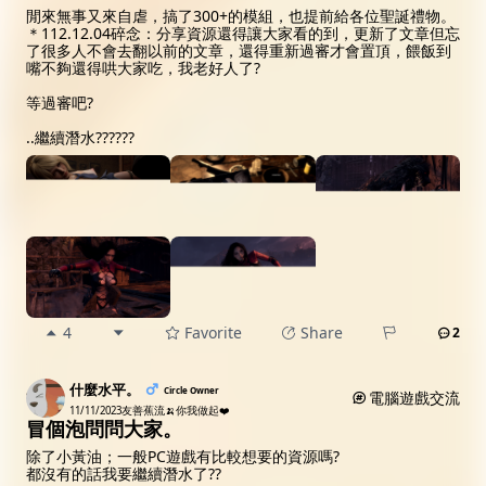
閒來無事又來自虐，搞了300+的模組，也提前給各位聖誕禮物。
＊112.12.04碎念：分享資源還得讓大家看的到，更新了文章但忘
了很多人不會去翻以前的文章，還得重新過審才會置頂，餵飯到
嘴不夠還得哄大家吃，我老好人了?
等過審吧?
..繼續潛水?‍?️?‍?️?‍?️
4
Favorite
Share
2
什麼水平。
Circle Owner
電腦遊戲交流
11/11/2023
友善蕉流🍌你我做起❤️
冒個泡問問大家。
除了小黃油；一般PC遊戲有比較想要的資源嗎?
都沒有的話我要繼續潛水了?‍?️