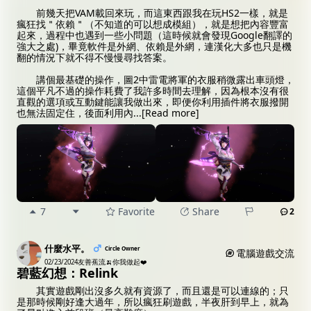
前幾天把VAM載回來玩，而這東西跟我在玩HS2一樣，就是
瘋狂找＂依賴＂（不知道的可以想成模組），就是想把內容豐富
起來，過程中也遇到一些小問題（這時候就會發現Google翻譯的
強大之處)，畢竟軟件是外網、依賴是外網，連漢化大多也只是機
翻的情況下就不得不慢慢尋找答案。
講個最基礎的操作，圖2中雷電將軍的衣服稍微露出車頭燈，
這個平凡不過的操作耗費了我許多時間去理解，因為根本沒有很
直觀的選項或互動鍵能讓我做出來，即便你利用插件將衣服撥開
也無法固定住，後面利用內
...
[Read more]
7
Favorite
Share
2
什麼水平。
Circle Owner
電腦遊戲交流
02/23/2024
友善蕉流🍌你我做起❤️
碧藍幻想：Relink
其實遊戲剛出沒多久就有資源了，而且還是可以連線的；只
是那時候剛好逢大過年，所以瘋狂刷遊戲，半夜肝到早上，就為