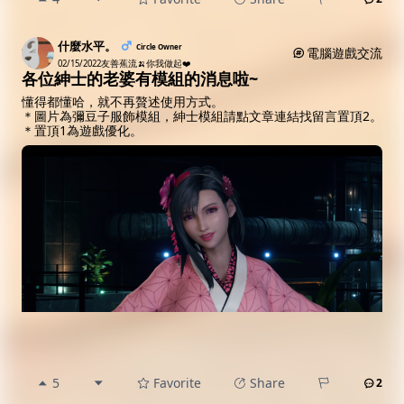
什麼水平。
Circle Owner
電腦遊戲交流
02/15/2022
友善蕉流🍌你我做起❤️
各位紳士的老婆有模組的消息啦~
懂得都懂哈，就不再贅述使用方式。
＊圖片為彌豆子服飾模組，紳士模組請點文章連結找留言置頂2。
＊置頂1為遊戲優化。
5
Favorite
Share
2