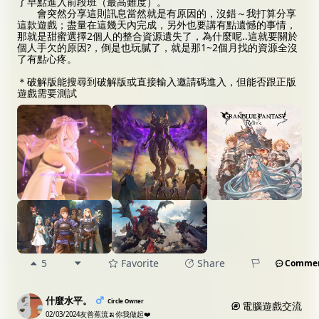
了早點進入前段班（最高難度）。
會突然分享這則訊息當然就是有原因的，沒錯～我打算分享
這款遊戲；盡量在這幾天內完成，另外也要講有點遺憾的事情，
那就是甜蜜選擇2個人的整合資源遺失了，為什麼呢..這就要關於
個人手欠的原因?，倒是也玩膩了，就是那1~2個月找的資源全沒
了有點心疼。
＊破解版能搜尋到破解版或直接輸入邀請碼進入，但能否跟正版
遊戲需要測試
5
Favorite
Share
Comme
什麼水平。
Circle Owner
電腦遊戲交流
02/03/2024
友善蕉流🍌你我做起❤️