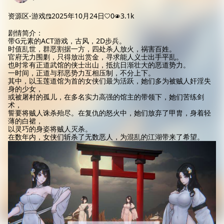
资源区-游戏
2025年10月24日
0
3.1k
剧情简介：
带G元素的ACT游戏，古风，2D步兵。
时值乱世，群恶割据一方，四处杀人放火，祸害百姓。
官府无力围剿，只得放出赏金，寻求能人义士出手平乱。
也时常有正道武馆的侠士出山，抵抗日渐壮大的恶道势力。
一时间，正道与邪恶势力互相压制，不分上下。
其中，以玉莲道馆为首的女侠们最为活跃，她们多为被贼人奸淫失
身的少女，
或被屠村的孤儿，在多名实力高强的馆主的带领下，她们苦练剑
术，
誓要将贼人诛杀殆尽。在复仇的怒火中，她们放弃了甲胄，身着轻
薄的白裙，
以灵巧的身姿将贼人灭杀。
在数年内，女侠们斩杀了无数恶人，为混乱的江湖带来了希望。